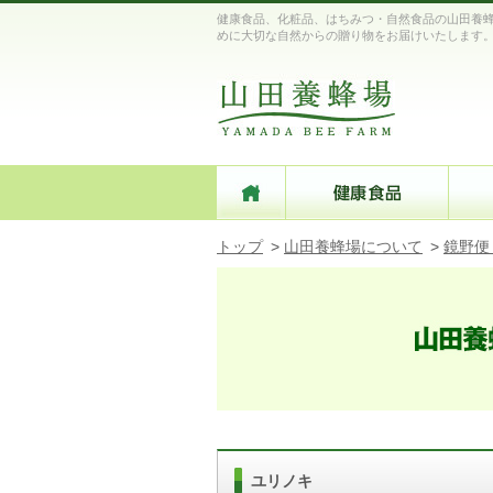
健康食品、化粧品、はちみつ・自然食品の山田養蜂
めに大切な自然からの贈り物をお届けいたします
トップ
>
山田養蜂場について
>
鏡野便
ユリノキ