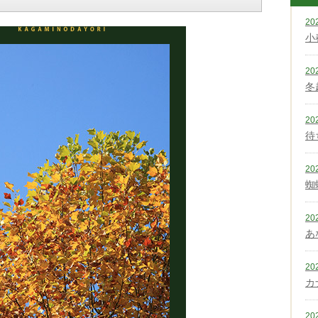
20
小
20
冬
20
待
20
蜘
20
あ
20
カ
20