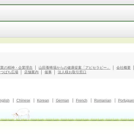
創業の精神・企業理念
山田養蜂場からの健康提案「アピセラピー」
会社概要
みつばち広場
店舗案内
催事
法人様お取引窓口
nglish
Chinese
Korean
German
French
Romanian
Portugue