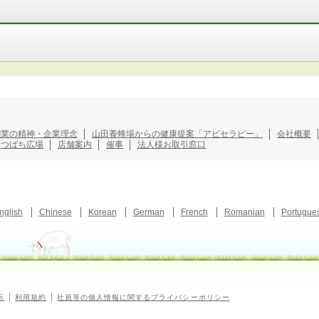
創業の精神・企業理念
山田養蜂場からの健康提案「アピセラピー」
会社概要
みつばち広場
店舗案内
催事
法人様お取引窓口
nglish
Chinese
Korean
German
French
Romanian
Portugue
示
利用規約
社員等の個人情報に関するプライバシーポリシー