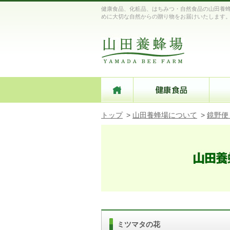
健康食品、化粧品、はちみつ・自然食品の山田養蜂
めに大切な自然からの贈り物をお届けいたします
トップ
>
山田養蜂場について
>
鏡野便
ミツマタの花