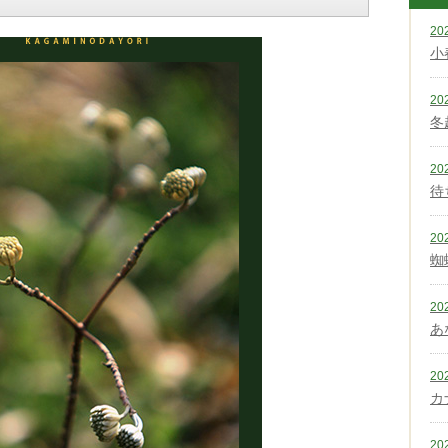
20
小
20
冬
20
待
20
蜘
20
あ
20
カ
20