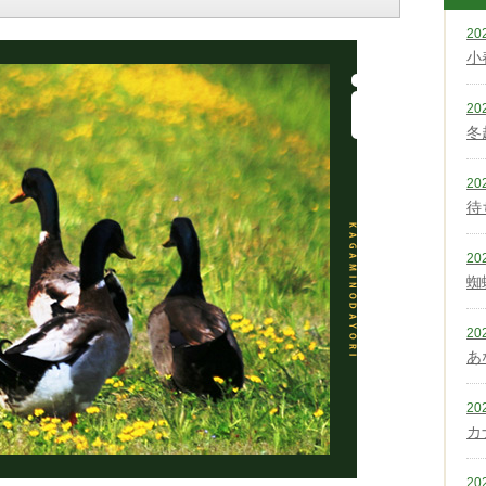
20
小
20
冬
20
待
20
蜘
20
あ
20
カ
20