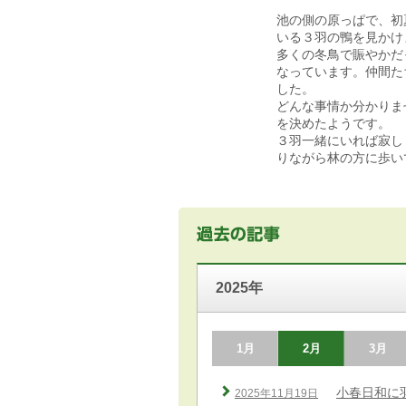
池の側の原っぱで、初
いる３羽の鴨を見かけ
多くの冬鳥で賑やかだ
なっています。仲間た
した。
どんな事情か分かりま
を決めたようです。
３羽一緒にいれば寂し
りながら林の方に歩い
2025年
1月
2月
3月
小春日和に
2025年11月19日