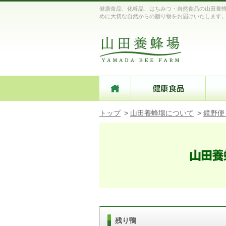
健康食品、化粧品、はちみつ・自然食品の山田養蜂
めに大切な自然からの贈り物をお届けいたします
トップ
>
山田養蜂場について
>
鏡野便
残り鴨