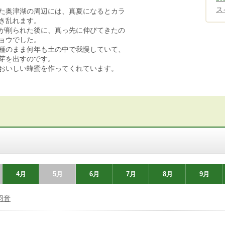
ス
た奥津湖の周辺には、真夏になるとカラ
き乱れます。
が削られた後に、真っ先に伸びてきたの
ョウでした。
種のまま何年も土の中で我慢していて、
芽を出すのです。
おいしい蜂蜜を作ってくれています。
4月
5月
6月
7月
8月
9月
羽音