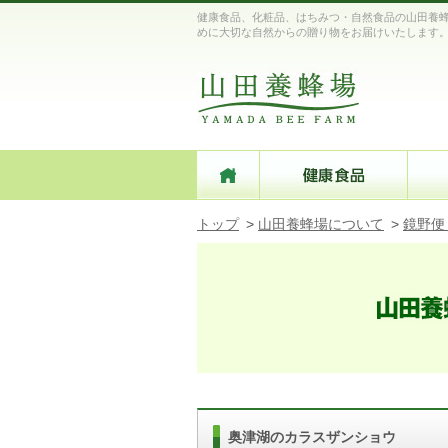
健康食品、化粧品、はちみつ・自然食品の山田養蜂
めに大切な自然からの贈り物をお届けいたします
トップ
>
山田養蜂場について
>
鏡野便
奥津湖のカラスザンショウ