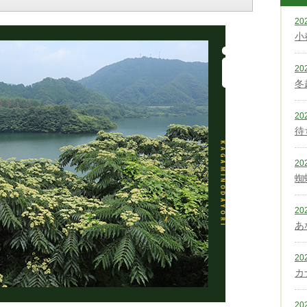
20
小
20
冬
20
待
20
蜘
20
あ
20
カ
20