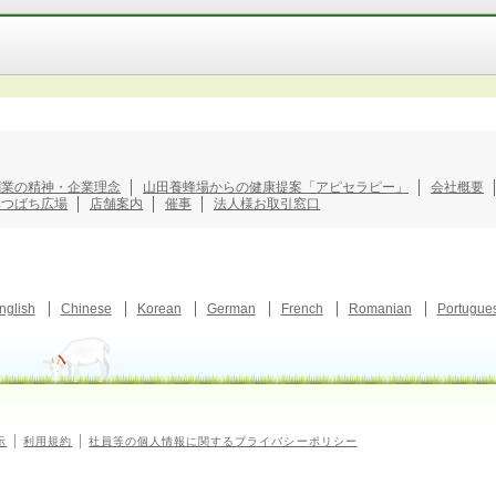
創業の精神・企業理念
山田養蜂場からの健康提案「アピセラピー」
会社概要
みつばち広場
店舗案内
催事
法人様お取引窓口
nglish
Chinese
Korean
German
French
Romanian
Portugue
示
利用規約
社員等の個人情報に関するプライバシーポリシー