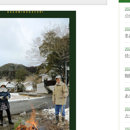
20
小
20
冬
20
待
20
蜘
20
あ
20
カ
20