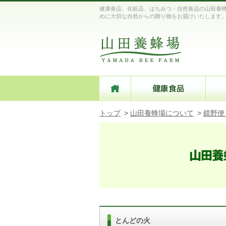
健康食品、化粧品、はちみつ・自然食品の山田養蜂
めに大切な自然からの贈り物をお届けいたします
トップ
>
山田養蜂場について
>
鏡野便
とんどの火