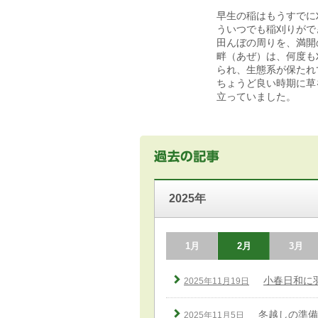
早生の稲はもうすでに
ういつでも稲刈りがで
田んぼの周りを、満開
畔（あぜ）は、何度も
られ、生態系が保たれ
ちょうど良い時期に草
立っていました。
2025年
1月
2月
3月
小春日和に
2025年11月19日
冬越しの準備
2025年11月5日