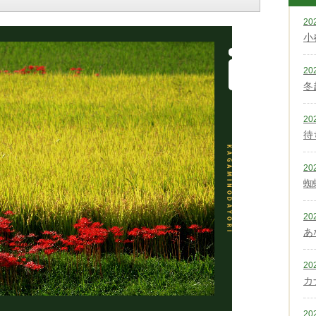
20
小
20
冬
20
待
20
蜘
20
あ
20
カ
20