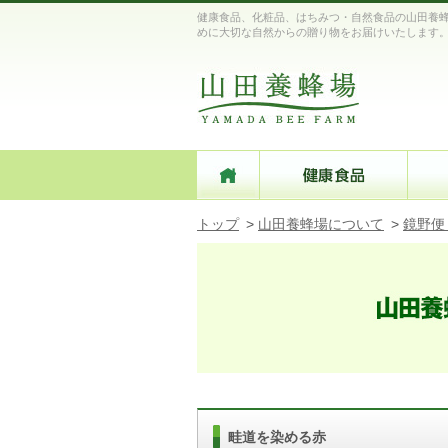
健康食品、化粧品、はちみつ・自然食品の山田養蜂
めに大切な自然からの贈り物をお届けいたします
トップ
>
山田養蜂場について
>
鏡野便
畦道を染める赤