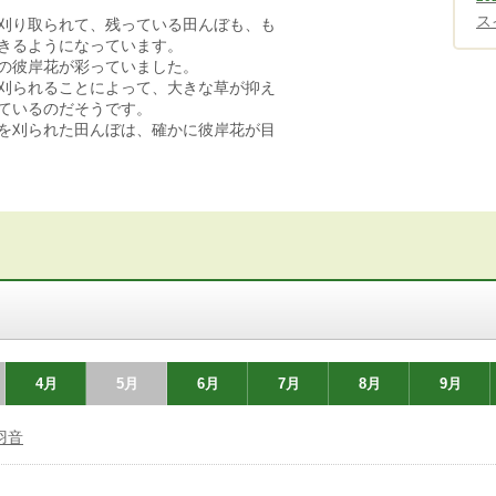
ス
刈り取られて、残っている田んぼも、も
きるようになっています。
の彼岸花が彩っていました。
刈られることによって、大きな草が抑え
ているのだそうです。
を刈られた田んぼは、確かに彼岸花が目
4月
5月
6月
7月
8月
9月
羽音