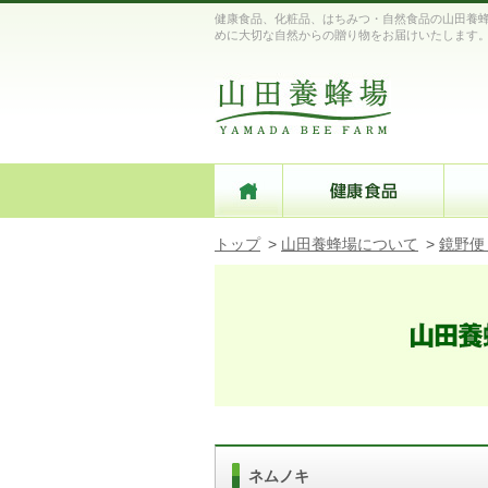
健康食品、化粧品、はちみつ・自然食品の山田養蜂
めに大切な自然からの贈り物をお届けいたします
トップ
>
山田養蜂場について
>
鏡野便
ネムノキ