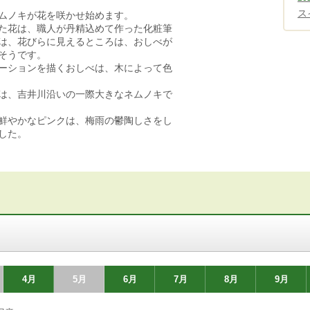
ス
ムノキが花を咲かせ始めます。
た花は、職人が丹精込めて作った化粧筆
は、花びらに見えるところは、おしべが
そうです。
ーションを描くおしべは、木によって色
は、吉井川沿いの一際大きなネムノキで
鮮やかなピンクは、梅雨の鬱陶しさをし
した。
4月
5月
6月
7月
8月
9月