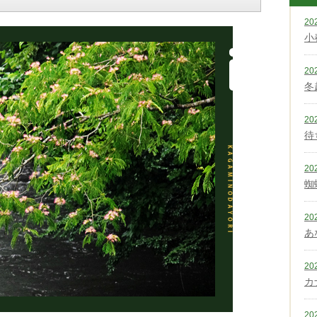
20
小
20
冬
20
待
20
蜘
20
あ
20
カ
20