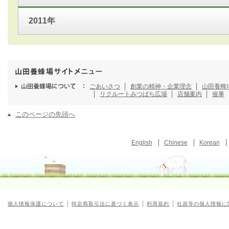
2011年
ごあいさつ
創業の精神・企業理念
山田養蜂
リクルート
みつばち広場
店舗案内
催事
このページの先頭へ
English
Chinese
Korean
個人情報保護について
特定商取引法に基づく表示
利用規約
社員等の個人情報に