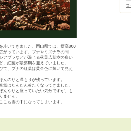
ス
を歩いてきました。岡山県では、標高800
広がっています。ブナやミズナラの間
シアブラなどが混じる落葉広葉樹の多い
ど、紅葉が最盛期を迎えていました。
びて、ブナの紅葉は黄金色に輝いて見え
ほんのりと温もりが残っています。
空気はだんだん冷たくなってきました。
ぼんやりと座っていたい気分ですが、も
りません。
ここも雪の中になってしまいます。