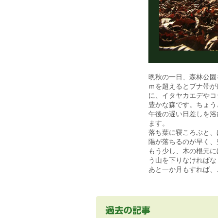
晩秋の一日、森林公園
ｍを超えるとブナ帯が
に、イタヤカエデやコ
豊かな森です。ちょう
午後の遅い日差しを浴
ます。
落ち葉に寝ころぶと、
陽が落ちるのが早く、
もう少し、木の根元に
う山を下りなければな
あと一か月もすれば、