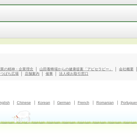
創業の精神・企業理念
山田養蜂場からの健康提案「アピセラピー」
会社概要
みつばち広場
店舗案内
催事
法人様お取引窓口
nglish
Chinese
Korean
German
French
Romanian
Portugue