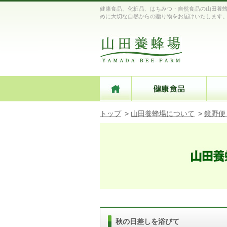
健康食品、化粧品、はちみつ・自然食品の山田養蜂
めに大切な自然からの贈り物をお届けいたします
トップ
>
山田養蜂場について
>
鏡野便
秋の日差しを浴びて