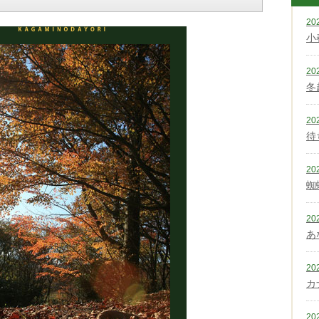
20
小
20
冬
20
待
20
蜘
20
あ
20
カ
20