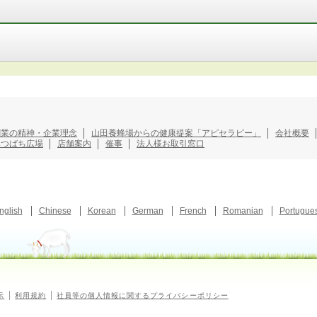
創業の精神・企業理念
山田養蜂場からの健康提案「アピセラピー」
会社概要
みつばち広場
店舗案内
催事
法人様お取引窓口
nglish
Chinese
Korean
German
French
Romanian
Portugue
示
利用規約
社員等の個人情報に関するプライバシーポリシー