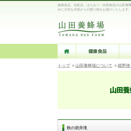
健康食品、化粧品、はちみつ・自然食品の山田養蜂
めに大切な自然からの贈り物をお届けいたします
トップ
>
山田養蜂場について
>
鏡野便
秋の岩井滝