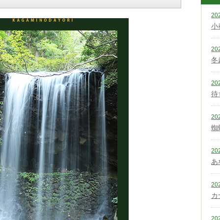
20
小
20
冬
20
待
20
蜘
20
あ
20
カ
20