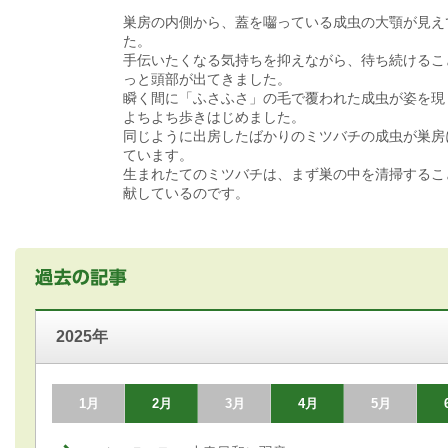
巣房の内側から、蓋を囓っている成虫の大顎が見え
た。
手伝いたくなる気持ちを抑えながら、待ち続けるこ
っと頭部が出てきました。
瞬く間に「ふさふさ」の毛で覆われた成虫が姿を現
よちよち歩きはじめました。
同じように出房したばかりのミツバチの成虫が巣房
ています。
生まれたてのミツバチは、まず巣の中を清掃するこ
献しているのです。
2025年
1月
2月
3月
4月
5月