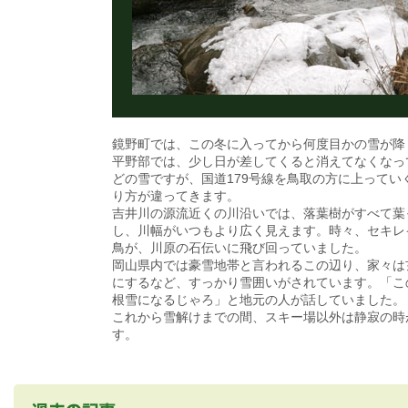
鏡野町では、この冬に入ってから何度目かの雪が降
平野部では、少し日が差してくると消えてなくなっ
どの雪ですが、国道179号線を鳥取の方に上ってい
り方が違ってきます。
吉井川の源流近くの川沿いでは、落葉樹がすべて葉
し、川幅がいつもより広く見えます。時々、セキレ
鳥が、川原の石伝いに飛び回っていました。
岡山県内では豪雪地帯と言われるこの辺り、家々は
にするなど、すっかり雪囲いがされています。「こ
根雪になるじゃろ」と地元の人が話していました。
これから雪解けまでの間、スキー場以外は静寂の時
す。