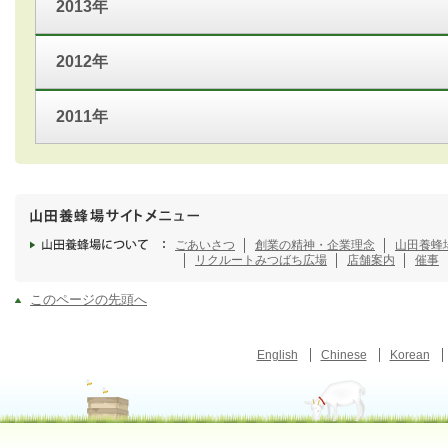
2013年
2012年
2011年
ごあいさつ
創業の精神・企業理念
山田養蜂
リクルート
みつばち広場
店舗案内
催事
このページの先頭へ
English
Chinese
Korean