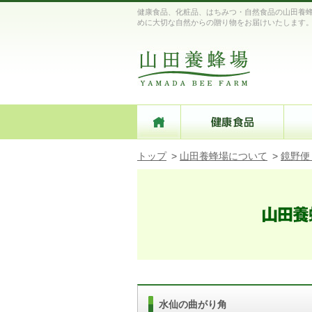
健康食品、化粧品、はちみつ・自然食品の山田養蜂
めに大切な自然からの贈り物をお届けいたします
トップ
>
山田養蜂場について
>
鏡野便
水仙の曲がり角