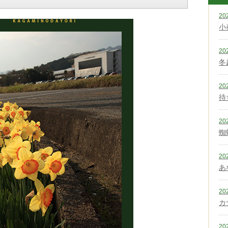
20
小
20
冬
20
待
20
蜘
20
あ
20
カ
20