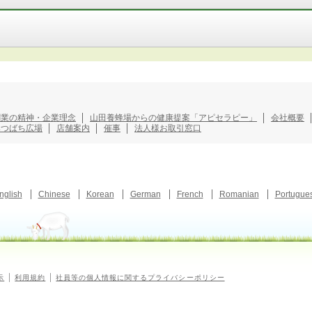
創業の精神・企業理念
山田養蜂場からの健康提案「アピセラピー」
会社概要
みつばち広場
店舗案内
催事
法人様お取引窓口
nglish
Chinese
Korean
German
French
Romanian
Portugue
示
利用規約
社員等の個人情報に関するプライバシーポリシー