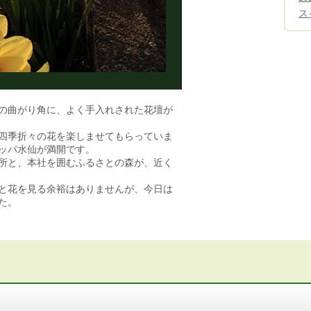
ス
の曲がり角に、よく手入れされた花壇が
四季折々の花を楽しませてもらっていま
ッパ水仙が満開です。
所と、本社を囲むふるさとの森が、近く
と花を見る余裕はありませんが、今日は
た。