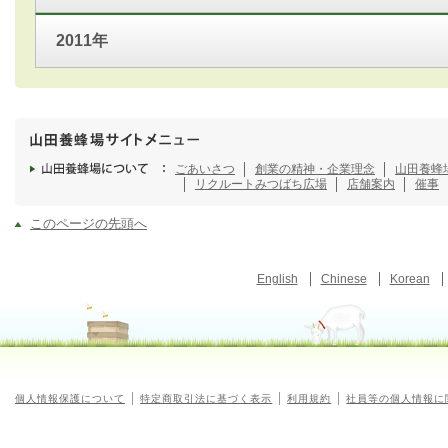
2011年
ごあいさつ
創業の精神・企業理念
山田養蜂
リクルート
みつばち広場
店舗案内
催事
このページの先頭へ
English
Chinese
Korean
個人情報保護について
特定商取引法に基づく表示
利用規約
社員等の個人情報に