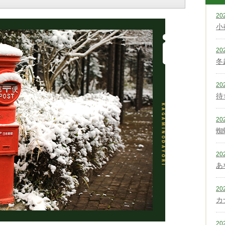
20
小
20
冬
20
待
20
蜘
20
あ
20
カ
20