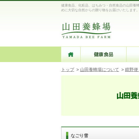
健康食品、化粧品、はちみつ・自然食品の山田養蜂
めに大切な自然からの贈り物をお届けいたします
トップ
>
山田養蜂場について
>
鏡野便
なごり雪