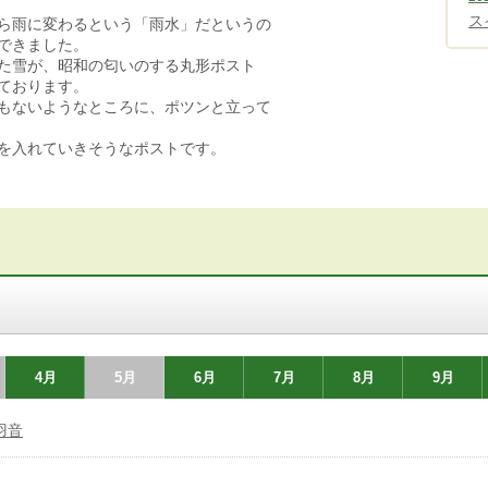
ス
ら雨に変わるという「雨水」だというの
できました。
た雪が、昭和の匂いのする丸形ポスト
ております。
もないようなところに、ポツンと立って
を入れていきそうなポストです。
4月
5月
6月
7月
8月
9月
羽音