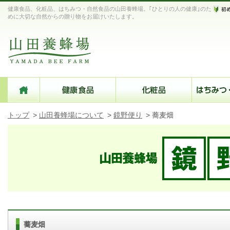
健康食品、化粧品、はちみつ・自然食品の山田養蜂場。｢ひとりの人の健康｣のた
めに大切な自然からの贈り物をお届けいたします。
トップ
>
山田養蜂場について
>
鏡野便り
>
蕎麦畑
蕎麦畑