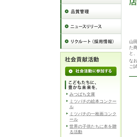
山
た
と
な
ご
みつばち文庫
ミツバチの絵本コンクー
ル
ミツバチの一枚画コンク
ール
世界の子供たちに本を贈
る活動