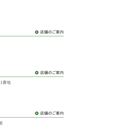
11番地
階