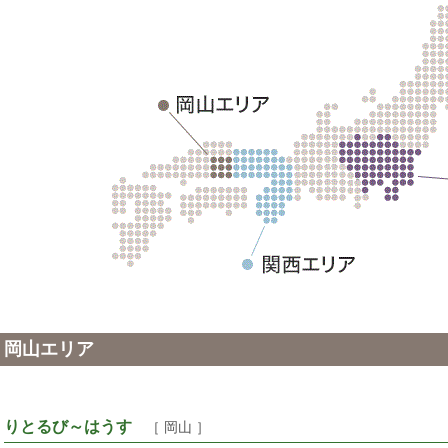
岡山エリア
りとるび～はうす
［ 岡山 ］