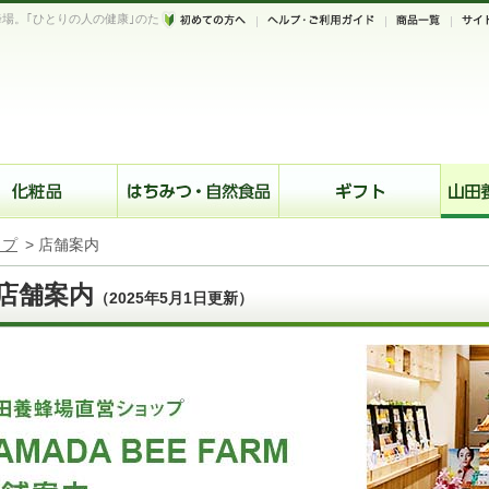
場。｢ひとりの人の健康｣のた
。
ップ
>
店舗案内
店舗案内
（2025年5月1日更新）