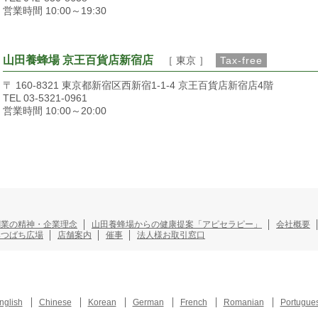
営業時間 10:00～19:30
山田養蜂場 京王百貨店新宿店
［ 東京 ］
Tax-free
〒 160-8321 東京都新宿区西新宿1-1-4 京王百貨店新宿店4階
TEL 03-5321-0961
営業時間 10:00～20:00
創業の精神・企業理念
山田養蜂場からの健康提案「アピセラピー」
会社概要
みつばち広場
店舗案内
催事
法人様お取引窓口
nglish
Chinese
Korean
German
French
Romanian
Portugue