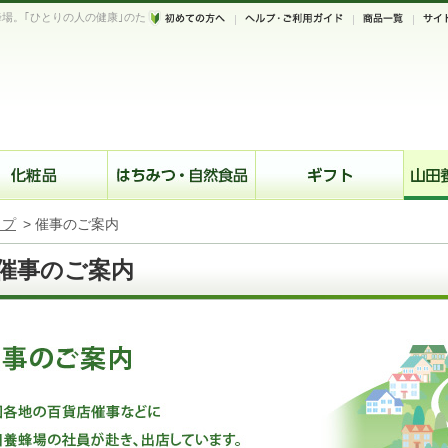
場。｢ひとりの人の健康｣のた
。
ップ
>
催事のご案内
催事のご案内