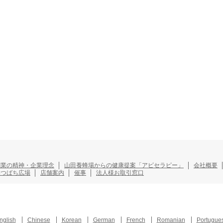
創業の精神・企業理念
山田養蜂場からの健康提案「アピセラピー」
会社概要
みつばち広場
店舗案内
催事
法人様お取引窓口
nglish
Chinese
Korean
German
French
Romanian
Portugue