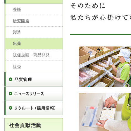
養蜂
研究開発
製造
出荷
販促企画・商品開発
販売