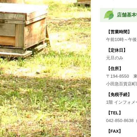
店舗基本
【営業時間】
午前10時～午後
【定休日】
元旦のみ
【住所】
〒194-8550
小田急百貨店町
【免税手続】
1階 インフォ
【TEL】
042-850-86
【FAX】