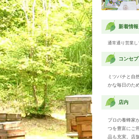
新着情報
通常通り営業し
コンセプ
ミツバチと自
かな毎日のた
店内
プロの養蜂家
つを豊富にご
品も充実。店