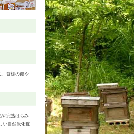
に、皆様の健や
品や完熟はちみ
しい自然派化粧