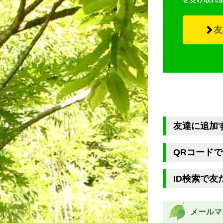
友
友達に追加
QRコード
ID検索で友
メールマ