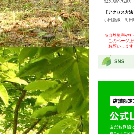
042-860-7483
【アクセス方法
小田急線「町田
※自然災害や社
このページ上
お願いします
SNS