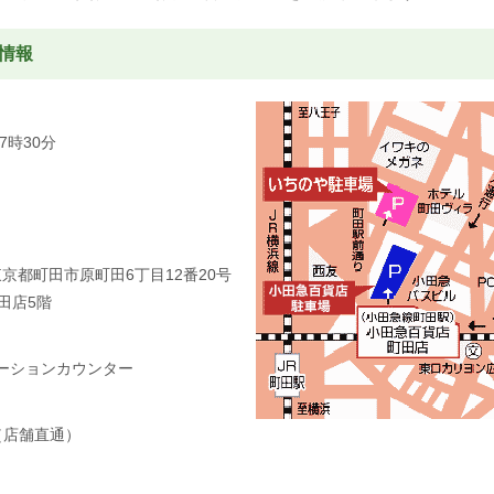
情報
7時30分
 東京都町田市原町田6丁目12番20号
田店5階
メーションカウンター
38（店舗直通）