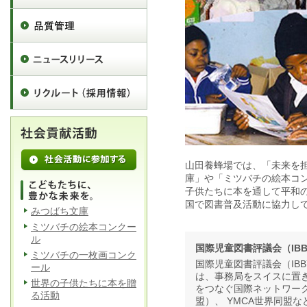
山田養蜂場では、「未来を
庫」や「ミツバチの絵本コ
子供たちに本を通して平和の
国で図書普及活動に協力し
みつばち文庫
ミツバチの絵本コンクー
ル
国際児童図書評議会（IBB
ミツバチの一枚画コンク
国際児童図書評議会（IB
ール
は、事務局をスイスに置
世界の子供たちに本を贈
をつなぐ国際ネットワーク
る活動
盟）、 YMCA世界同盟