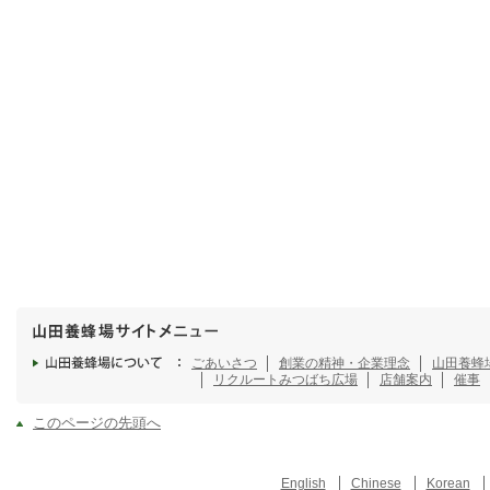
ごあいさつ
創業の精神・企業理念
山田養蜂
リクルート
みつばち広場
店舗案内
催事
このページの先頭へ
English
Chinese
Korean