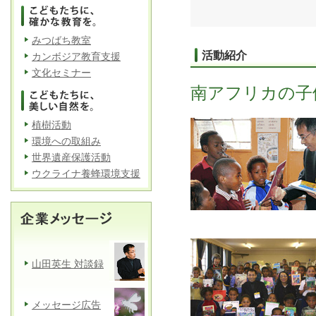
みつばち教室
活動紹介
カンボジア教育支援
文化セミナー
南アフリカの子
植樹活動
環境への取組み
世界遺産保護活動
ウクライナ養蜂環境支援
山田英生 対談録
メッセージ広告