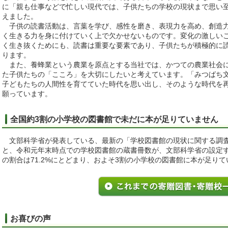
に「親も仕事などで忙しい現代では、子供たちの学校の現状まで思い
えました。
子供の読書活動は、言葉を学び、感性を磨き、表現力を高め、創造力
く生きる力を身に付けていく上で欠かせないものです。変化の激しい
く生き抜くためにも、読書は重要な要素であり、子供たちが積極的に
ります。
また、養蜂業という農業を原点とする当社では、かつての農業社会に
た子供たちの「こころ」を大切にしたいと考えています。「みつばち
子どもたちの人間性を育てていた時代を思い出し、そのような時代を
願っています。
全国約3割の小学校の図書館で未だに本が足りていません
文部科学省が発表している、最新の「学校図書館の現状に関する調査（
と、令和元年末時点での学校図書館の蔵書冊数が、文部科学省の設定
の割合は71.2%にとどまり、およそ3割の小学校の図書館に本が足り
お喜びの声