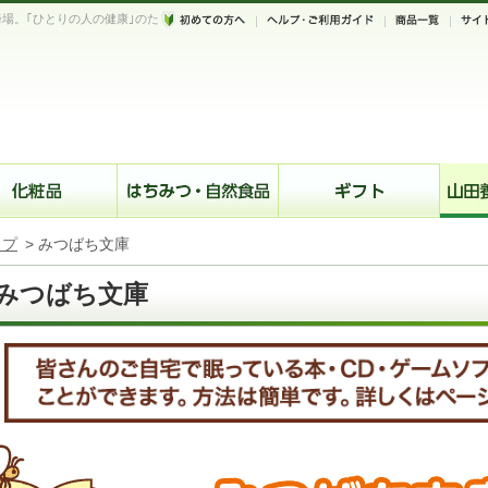
場。｢ひとりの人の健康｣のた
。
ップ
>
みつばち文庫
みつばち文庫