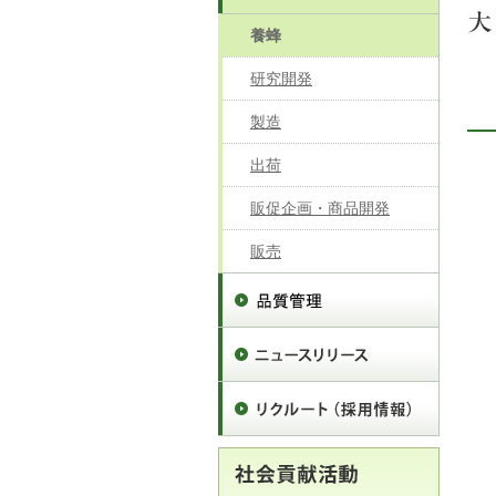
養蜂
研究開発
製造
出荷
販促企画・商品開発
販売