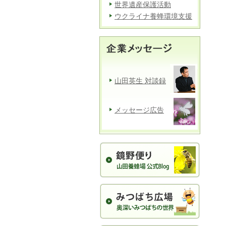
世界遺産保護活動
ウクライナ養蜂環境支援
山田英生 対談録
メッセージ広告