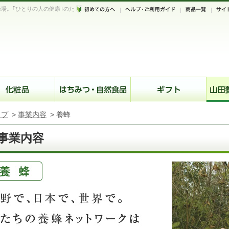
場。｢ひとりの人の健康｣のた
。
ップ
>
事業内容
>
養蜂
事業内容