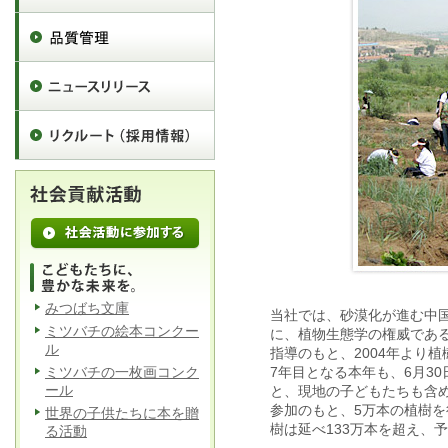
みつばち文庫
当社では、砂漠化が進む中
ミツバチの絵本コンクー
に、植物生態学の権威であ
ル
指導のもと、2004年より
ミツバチの一枚画コンク
7年目となる本年も、6月3
ール
と、現地の子どもたちも含め
参加のもと、5万本の植樹
世界の子供たちに本を贈
樹は延べ133万本を超え、
る活動