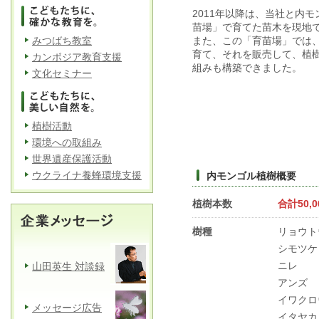
2011年以降は、当社と内
苗場」で育てた苗木を現地
みつばち教室
また、この「育苗場」では
育て、それを販売して、植
カンボジア教育支援
組みも構築できました。
文化セミナー
植樹活動
環境への取組み
世界遺産保護活動
ウクライナ養蜂環境支援
内モンゴル植樹概要
植樹本数
合計50,0
樹種
リョウト
シモツケ
ニレ
山田英生 対談録
アンズ
イワクロ
メッセージ広告
イタヤカ