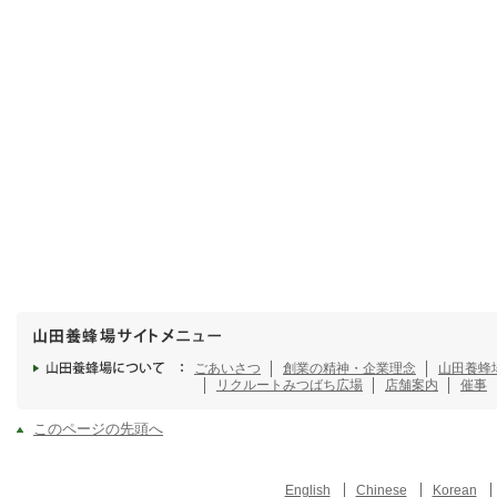
ごあいさつ
創業の精神・企業理念
山田養蜂
リクルート
みつばち広場
店舗案内
催事
このページの先頭へ
English
Chinese
Korean