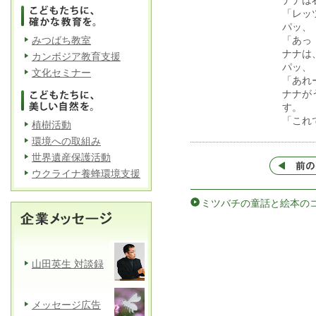
ナナは
「レッ
パッ、
みつばち教室
「あっ
ナナは
カンボジア教育支援
パッ、
文化セミナー
「あれ
ナナが
す。
「これ
植樹活動
環境への取組み
世界遺産保護活動
ウクライナ養蜂環境支援
ミツバチの童話と絵本のコ
山田英生 対談録
メッセージ広告