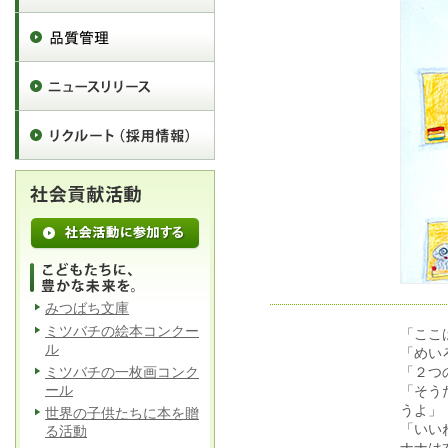
みつばち文庫
ミツバチの絵本コンクー
「ここ
ル
「めい
ミツバチの一枚画コンク
「２つ
ール
「そう
うよ」
世界の子供たちに本を贈
「いい
る活動