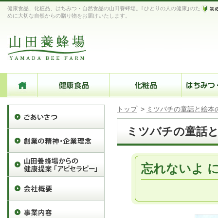
健康食品、化粧品、はちみつ・自然食品の山田養蜂場。｢ひとりの人の健康｣のた
めに大切な自然からの贈り物をお届けいたします。
トップ
>
ミツバチの童話と絵本
ミツバチの童話
忘れないよ 