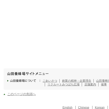
ごあいさつ
創業の精神・企業理念
山田養蜂
リクルート
みつばち広場
店舗案内
催事
このページの先頭へ
English
Chinese
Korean