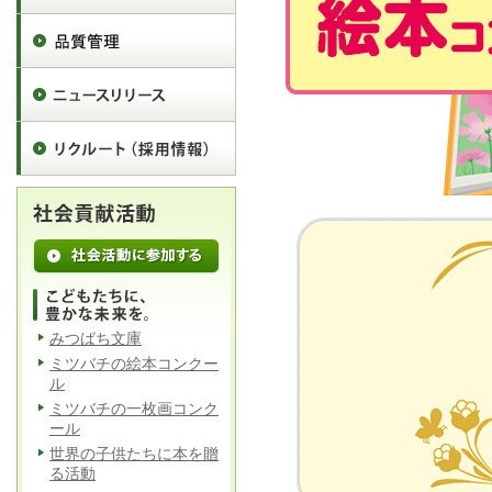
みつばち文庫
ミツバチの絵本コンクー
ル
ミツバチの一枚画コンク
ール
世界の子供たちに本を贈
る活動