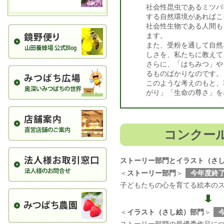
社会性昆虫であるミツバ
する自然環境があればこ
社会性生物である人間も
ます。
また、受粉を通して自然
しさを、私たちに教えて
さらに、「はちみつ」や
るものばかりなのです。
このような考えのもと、
がり」「生命の尊さ」を
コンクー
ストーリー部門とイラスト（さ
＜
ストーリー部門
＞
今年度終
子どもたちの心を育てる絵本の
➡
＜
イラスト（さし絵）部門
＞