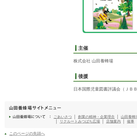
主催
株式会社 山田養蜂場
後援
日本国際児童図書評議会（ＪＢ
ごあいさつ
創業の精神・企業理念
山田養蜂
リクルート
みつばち広場
店舗案内
催事
このページの先頭へ