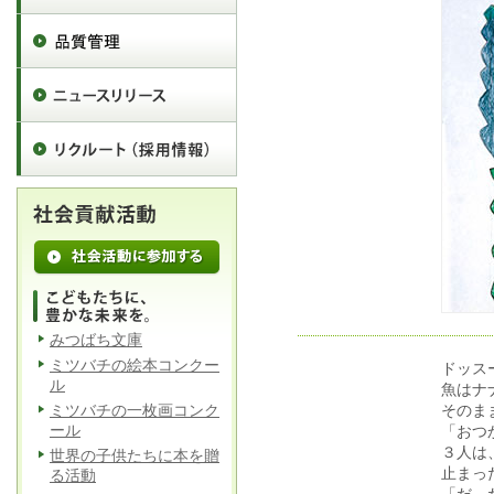
みつばち文庫
ミツバチの絵本コンクー
ドッス
ル
魚はナ
ミツバチの一枚画コンク
そのま
ール
「おつ
３人は
世界の子供たちに本を贈
止まっ
る活動