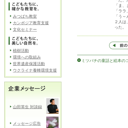
「だ、
「ま、
「ララ
みつばち教室
「う～
２人は
カンボジア教育支援
った。
文化セミナー
植樹活動
環境への取組み
ミツバチの童話と絵本のコ
世界遺産保護活動
ウクライナ養蜂環境支援
山田英生 対談録
メッセージ広告