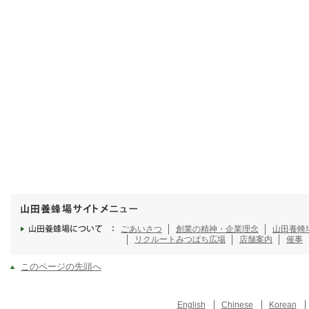
ごあいさつ
創業の精神・企業理念
山田養蜂
リクルート
みつばち広場
店舗案内
催事
このページの先頭へ
English
Chinese
Korean