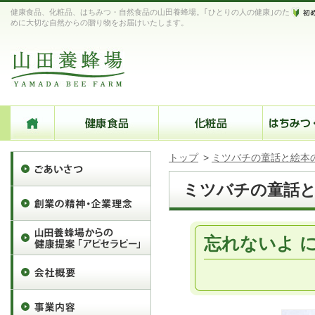
健康食品、化粧品、はちみつ・自然食品の山田養蜂場。｢ひとりの人の健康｣のた
めに大切な自然からの贈り物をお届けいたします。
トップ
>
ミツバチの童話と絵本
ミツバチの童話
忘れないよ 