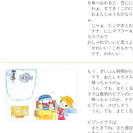
を食べおわると、空にに
「わぁ、すてき！このに
「おまんじゅうもかなり
ぉ」
「じゃぁ、たこやきとお
「ナナ、にじマフラー＆
カラフルで
おしゃれでいいと思うよ
「かわいい！これもかう
「ナナ、かわいい」
もう、ずいぶん時間がた
「ララ、あたしそろそろ
「帰っちゃうのぉ…」
「うん。でも、またくる
ララは最初のピプンのい
「帰っちゃうのか、ナナ
ピプンも、さびしそう。
「うん。でも、またくる
ピプンとララは、
「またきてね。また遊ぼ