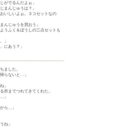
じがでるんだよぉ」
じまんじゅうは？」
おいしいよぉ。３コセットなの
まんじゅうを買おう」
ようふく＆ぼうしの三点セットも
。」
、にあう？」
ちました。
帰らないと…」
ね」
る所までつれてきてくれた。
…」
から…」
うね」