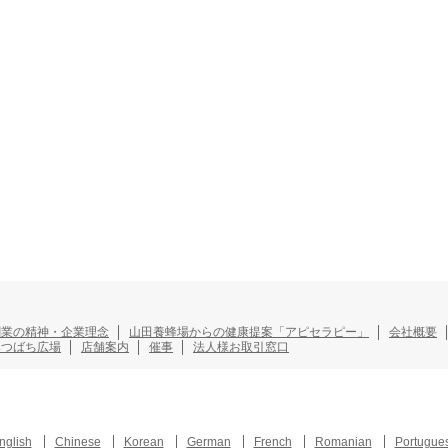
創業の精神・企業理念
山田養蜂場からの健康提案「アピセラピー」
会社概要
みつばち広場
店舗案内
催事
法人様お取引窓口
nglish
Chinese
Korean
German
French
Romanian
Portugue