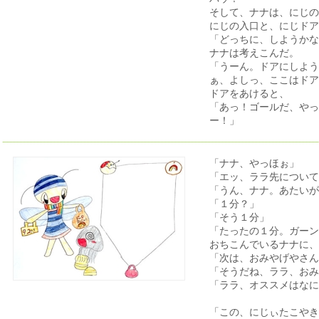
そして、ナナは、にじの
にじの入口と、にじドア
「どっちに、しようかな
ナナは考えこんだ。
「うーん。ドアにしよう
ぁ、よしっ、ここはドア
ドアをあけると、
「あっ！ゴールだ、やっ
ー！」
「ナナ、やっほぉ」
「エッ、ララ先について
「うん、ナナ。あたいが
「１分？」
「そう１分」
「たったの１分。ガーン
おちこんでいるナナに、
「次は、おみやげやさん
「そうだね、ララ、おみ
「ララ、オススメはなに
「この、にじぃたこやき