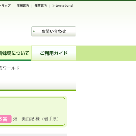
海ワールド
畑 美由紀 様（岩手県）