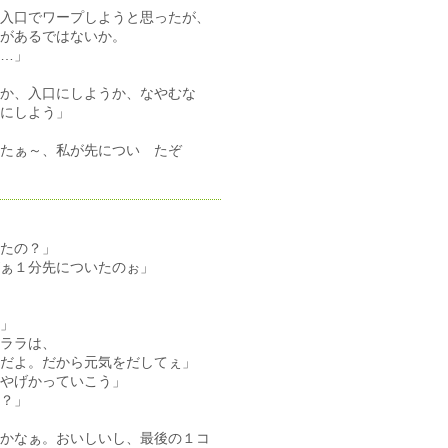
入口でワープしようと思ったが、
があるではないか。
…」
か、入口にしようか、なやむな
にしよう」
たぁ～、私が先につい たぞ
たの？」
ぁ１分先についたのぉ」
」
ララは、
だよ。だから元気をだしてぇ」
やげかっていこう」
？」
かなぁ。おいしいし、最後の１コ