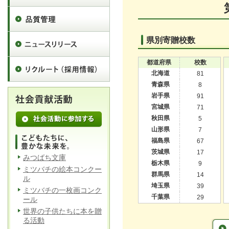
県別寄贈校数
都道府県
校数
北海道
81
青森県
8
岩手県
91
宮城県
71
秋田県
5
山形県
7
福島県
67
茨城県
17
みつばち文庫
栃木県
9
ミツバチの絵本コンクー
群馬県
14
ル
埼玉県
39
ミツバチの一枚画コンク
千葉県
29
ール
世界の子供たちに本を贈
る活動