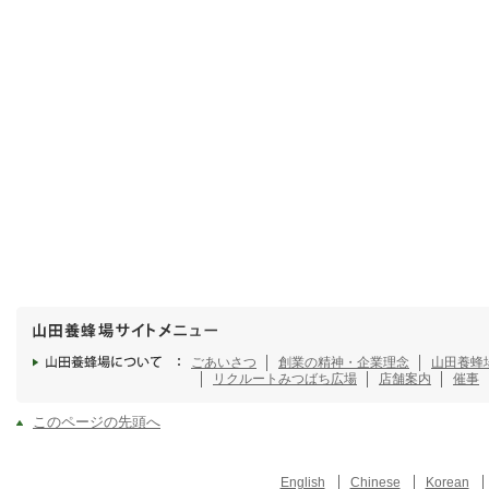
ごあいさつ
創業の精神・企業理念
山田養蜂
リクルート
みつばち広場
店舗案内
催事
このページの先頭へ
English
Chinese
Korean