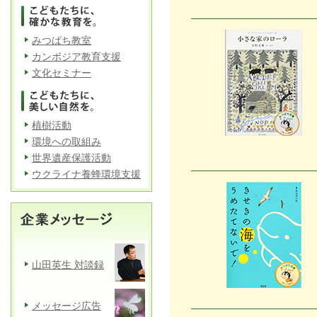
みつばち教室
カンボジア教育支援
文化セミナー
植樹活動
環境への取組み
世界遺産保護活動
ウクライナ養蜂環境支援
山田英生 対談録
メッセージ広告