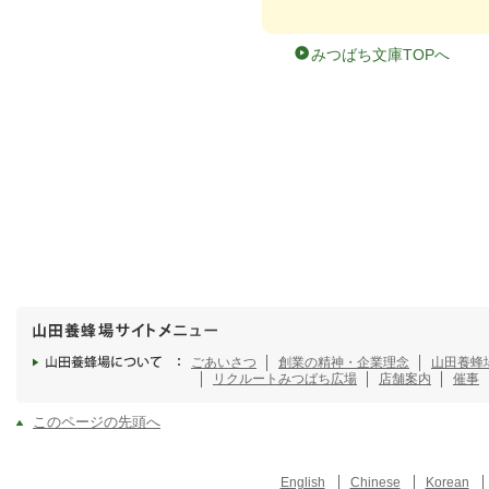
みつばち文庫TOPへ
ごあいさつ
創業の精神・企業理念
山田養蜂
リクルート
みつばち広場
店舗案内
催事
このページの先頭へ
English
Chinese
Korean