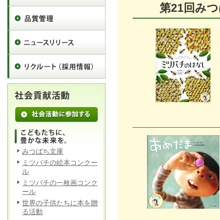
第21回
みつばち文庫
ミツバチの絵本コンクー
ル
ミツバチの一枚画コンク
ール
世界の子供たちに本を贈
る活動