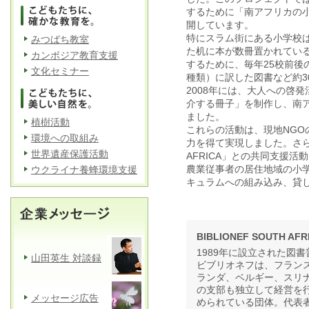
するために「南アフリカの
開しています。
特にスラム街にある小学校
みつばち教室
た机に本が数冊置かれてい
カンボジア教育支援
するために、毎年25校前後
文化セミナー
種類）に訳した図書など約3
2008年には、大人への啓
介する冊子」を制作し、南
ました。
植樹活動
これらの活動は、現地NGOの「B
環境への取組み
力を得て実現しました。さらに、
世界遺産保護活動
AFRICA」との共同支援
農業従事者の居住地域の小学
ウクライナ養蜂環境支援
キュラムへの組み込み、貸
BIBLIONEF SOUTH AFR
1989年に設立された図
山田英生 対談録
ビブリオネフは、フラン
ランダ、ベルギー、スリ
の支部も独立して経営を
メッセージ広告
められている団体。代表