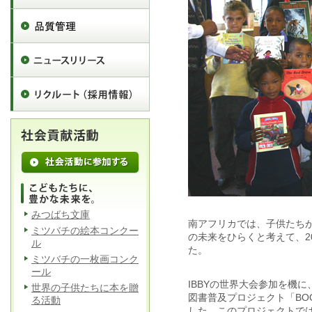
みつばち文庫
南アフリカでは、子供たち
ミツバチの絵本コンクー
の未来をひらくと考えて、20
ル
た。
ミツバチの一枚画コンク
ール
IBBYの世界大会参加を機に、
世界の子供たちに本を贈
図書普及プロジェクト「BOOK
る活動
した。このプロジェクトで