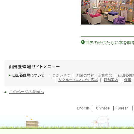
世界の子供たちに本を贈る
ごあいさつ
創業の精神・企業理念
山田養蜂
リクルート
みつばち広場
店舗案内
催事
このページの先頭へ
English
Chinese
Korean