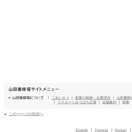
ごあいさつ
創業の精神・企業理念
山田養蜂
リクルート
みつばち広場
店舗案内
催事
このページの先頭へ
English
Chinese
Korean