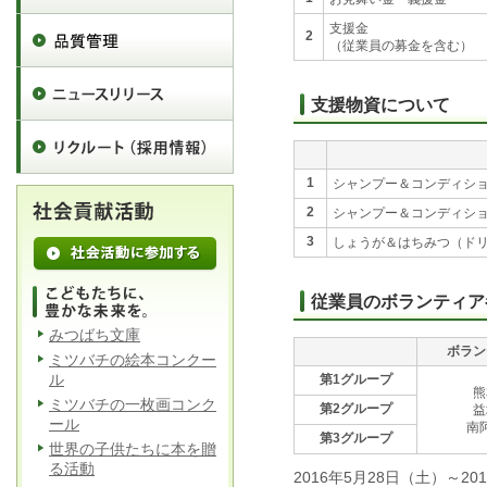
支援金
2
（従業員の募金を含む）
支援物資について
1
シャンプー＆コンディシ
2
シャンプー＆コンディシ
3
しょうが＆はちみつ（ド
従業員のボランティア
みつばち文庫
ボラン
ミツバチの絵本コンクー
ル
第1グループ
熊
ミツバチの一枚画コンク
第2グループ
益
ール
南
第3グループ
世界の子供たちに本を贈
る活動
2016年5月28日（土）～