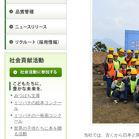
みつばち文庫
ミツバチの絵本コンクー
ル
ミツバチの一枚画コンク
ール
世界の子供たちに本を贈
る活動
当社では、古くから日本と関