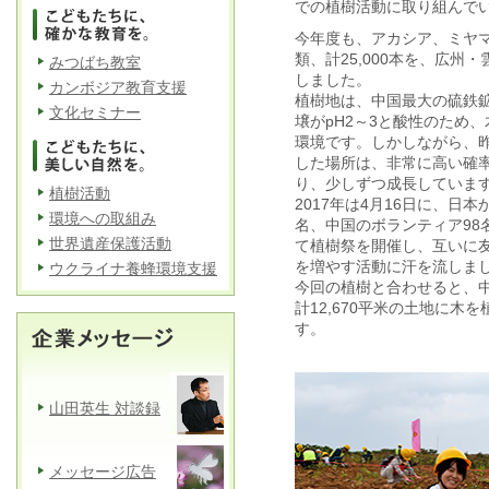
での植樹活動に取り組んで
今年度も、アカシア、ミヤ
類、計25,000本を、広州
みつばち教室
しました。
カンボジア教育支援
植樹地は、中国最大の硫鉄
文化セミナー
壌がpH2～3と酸性のため
環境です。しかしながら、
した場所は、非常に高い確
り、少しずつ成長していま
植樹活動
2017年は4月16日に、日
環境への取組み
名、中国のボランティア98
世界遺産保護活動
て植樹祭を開催し、互いに
を増やす活動に汗を流しま
ウクライナ養蜂環境支援
今回の植樹と合わせると、
計12,670平米の土地に木
す。
山田英生 対談録
メッセージ広告