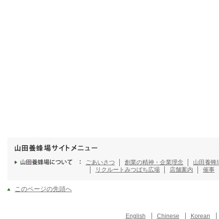
ごあいさつ
創業の精神・企業理念
山田養蜂
リクルート
みつばち広場
店舗案内
催事
このページの先頭へ
English
Chinese
Korean