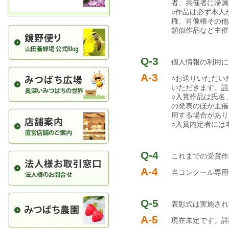
者、共催者に帰属
○作品は必ず本人
権、肖像権その他
類似作品など主催
Q-3
個人情報の利用に
A-3
○お送りいただい
いただきます。
詳
○入賞作品は氏名
の発表のほか主催
用する場合があり
○入賞内定者には
Q-4
これまでの受賞作
A-4
当コンクール専用
Q-5
表彰式は実施され
A-5
現在未定です。詳