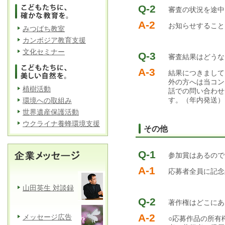
Q-2
審査の状況を途中
A-2
お知らせすること
みつばち教室
カンボジア教育支援
文化セミナー
Q-3
審査結果はどうな
A-3
結果につきまして
外の方へは当コン
植樹活動
話での問い合わせ
す。（年内発送）
環境への取組み
世界遺産保護活動
ウクライナ養蜂環境支援
その他
Q-1
参加賞はあるので
A-1
応募者全員に記念
山田英生 対談録
Q-2
著作権はどこにあ
A-2
メッセージ広告
○応募作品の所有