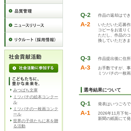
Q-2
作品の返却はでき
A-2
いただいた応募作
コピーをお送りく
ただし、作品のコ
換していただきま
Q-3
作品提出後に住所
A-3
お手数ですが、事
ミツバチの一枚画コン
選考結果について
みつばち文庫
ミツバチの絵本コンクー
ル
Q-1
発表はいつごろで
ミツバチの一枚画コンク
A-1
2026年11月
ール
新聞の紙面にて発
世界の子供たちに本を贈
る活動