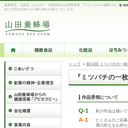
健康食品、化粧品、はちみつ・自然食品の山田養蜂場。｢ひとりの人の健康｣のた
めに大切な自然からの贈り物をお届けいたします。
トップ
>
第14回 ミツバチの一
『ミツバチの一枚
作品受領について
Q-1
私の作品は届いて
A-1
たくさんのご応募
票の控えをお持ち