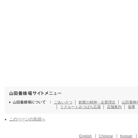
ごあいさつ
創業の精神・企業理念
山田養蜂
リクルート
みつばち広場
店舗案内
催事
このページの先頭へ
English
Chinese
Korean