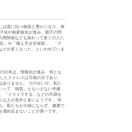
しは昔に比べ格段と豊かになり、便
少子化や核家族化が進み、親子の問
人間関係なども加わって多くの人た
調症」や「燃え尽き症候群」、「テ
などが多くなった、といわれていま
今の日本は、情報化が進み、何とな
うしたストレスは万病の元であり、
はありません。 そのせいか、私た
いって「病気」ともいえない半健
」、「イライラする」などの不調を
んな人が意外と多いようです。 何
ん。私たちが大病にならず、健康で
を溜め込まないことが第一です。