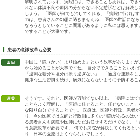
解明されておらず、病院には、できることもあれば、でき
れない体調不良や原因の分からない不定愁訴などは解決し
しょう。 「医師が何でも治してくれる」「病院に行けば
のは、患者さんの幻想に過ぎませんね。 医師の世話にな
なろうとしていることに問題があるように私には思えます
ですることが大事です。
患者の意識改革も必要
中国に「隗（かい）より始めよ」という故事がありますが
から始めることが大事ですね。 自分でできることといえ
「過剰な糖分や塩分は摂り過ぎない」、「適度な運動をし
健康な生活習慣を続け、病気にならないように予防するこ
そうです。それと、医師が万能でない以上、「病院にはで
ことをよく理解し、「医師に任せること、任せないこと」
な限り自分ですることです。 医療は、医師と行政、患者
り、今の医療では医師と行政側に多くの問題があるのはい
る患者さんも病院や医師にただお任せするだけでなく、「
う意識改革が必要です。 何でも病院が解決してくれると
り、日本の医療はよくならないでしょう。