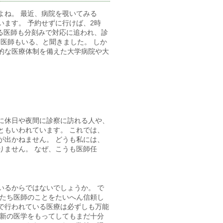
よね。 最近、病院を覗いてみる
ます。 予約せずに行けば、2時
る医師も分刻みで対応に追われ、診
る医師もいる、と聞きました。 しか
的な医療体制を備えた大学病院や大
に休日や夜間に診察に訪れる人や、
ともいわれています。 これでは、
が出かねません。 どうも私には、
りません。 なぜ、こうも医師任
いるからではないでしょうか。 で
私たち医師のことをたいへん信頼し
で行われている医療は必ずしも万能
最新の医学をもってしてもまだ十分