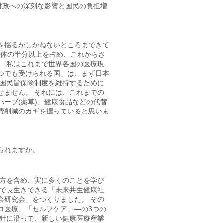
の財政への深刻な影響と国民の負担増
を揺るがしかねないところまできて
全体の半分以上を占め、これからさ
。 私はこれまで世界各国の医療現
つでも受けられる国」は、まず日本
い国民皆保険制度を維持するために
せません。 それには、これまでの
ーブ(薬草)、健康食品などの代替
費削減のカギを握っていると思いま
られますか。
り方を含め、実に多くのことを学び
康で長生きできる「未来共生健康社
会研究会」をつくりました。 その
コ医療」「セルフケア」―の3つの
方針に沿って、新しい健康医療産業