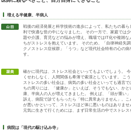
医師に頼るべきこと、自分自身にできること
増える半健康、半病人
戦後の経済発展と科学技術の進歩によって、私たちの暮ら
利で快適な世の中になりました。 その一方で、家庭では
題や介護、育児などの悩みが増え、職場ではIT化や複雑な
ちがストレスを抱えています。 そのため、「自律神経失
クノストレス症候群」「うつ」など現代社会特有の心の病
す。
確かに現代は、ストレス社会といってもよいでしょう。 
くせわしなく、人間関係も希薄で索漠としています。 こ
ストレスの多い社会は、病気の多い社会といっても過言で
ちの周りには、「健康か」といえば、そうでもない、かと
康、半病人の人が増えてきました。 例えば、「頭が重い
訴え、病院で診てもらったら「特に異常ありません」。こ
が悪いかといって、ストレスほど体に悪いものはありませ
元気に生きて行くためには、まず日常生活の中でストレス
病院は「現代の駆け込み寺」