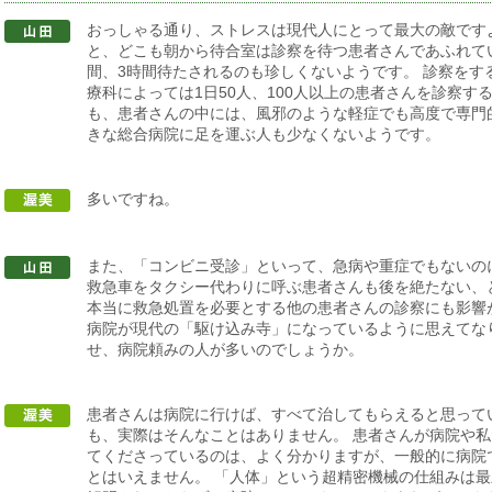
おっしゃる通り、ストレスは現代人にとって最大の敵です
と、どこも朝から待合室は診察を待つ患者さんであふれてい
間、3時間待たされるのも珍しくないようです。 診察をす
療科によっては1日50人、100人以上の患者さんを診察す
も、患者さんの中には、風邪のような軽症でも高度で専門
きな総合病院に足を運ぶ人も少なくないようです。
多いですね。
また、「コンビニ受診」といって、急病や重症でもないの
救急車をタクシー代わりに呼ぶ患者さんも後を絶たない、
本当に救急処置を必要とする他の患者さんの診察にも影響
病院が現代の「駆け込み寺」になっているように思えてな
せ、病院頼みの人が多いのでしょうか。
患者さんは病院に行けば、すべて治してもらえると思って
も、実際はそんなことはありません。 患者さんが病院や
てくださっているのは、よく分かりますが、一般的に病院
とはいえません。 「人体」という超精密機械の仕組みは