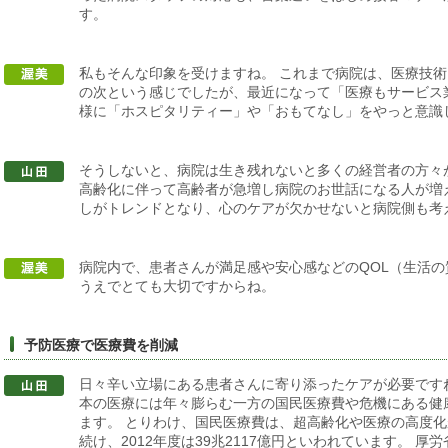
す。
私もそんな印象を受けますね。 これまで病院は、医療技
の次という感じでしたが、最近になって「医療もサービス
様に「ホスピタリティー」や「おもてなし」をやっと意識
そうしないと、病院は生き残れないと多くの経営者の方々
高齢化に伴って高齢者が急増し病院のお世話になる人が増
しがトレンドとなり、心のケアが欠かせないと病院側も考
病院内で、患者さんが満足感や安心感などのQOL（生活
うえでとても大切ですからね。
予防医療で医療費を削減
日々辛い立場にある患者さんに寄り添ったケアが必要です
本の医療には年々膨らむ一方の国民医療費や危機にある健
ます。 とりわけ、国民医療費は、超高齢化や医療の高度化
続け、2012年度は39兆2117億円といわれています。 厚