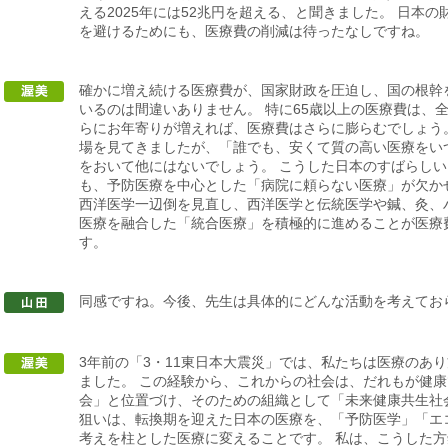
える2025年には52兆円を超える、と聞きました。 日本
を避けるためにも、医療費の削減は待ったなしですね。
確かに増え続ける医療費が、国家財政を圧迫し、国の根幹
いるのは間違いありません。 特に65歳以上の医療費は、
らにお年寄りが増えれば、医療費はさらに膨らむでしょう
場を見てきましたが、「誰でも、安くて質の高い医療をい
をおいて他にはないでしょう。 こうした日本のすばらし
も、予防医療を中心とした「病院に頼らない医療」が欠か
西洋医学一辺倒を見直し、西洋医学と伝統医学や鍼、灸、ハ
医療を融合した「統合医療」を積極的に進めることが医療
す。
同感ですね。今後、先生は具体的にどんな活動を考えてお
3年前の「3・11東日本大震災」では、私たちは医療のあ
ました。 この経験から、これからの社会は、だれもが健
会」と位置づけ、そのための組織として「未来健康共生社
狙いは、転換期を迎えた日本の医療を、「予防医学」「エ
考えを柱とした医療に変えることです。 私は、こうした