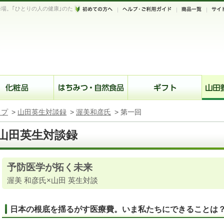
場。｢ひとりの人の健康｣のた
。
ップ
>
山田英生対談録
>
渥美和彦氏
>
第一回
山田英生対談録
予防医学が拓く未来
渥美 和彦氏×山田 英生対談
日本の根底を揺るがす医療費。いま私たちにできることは