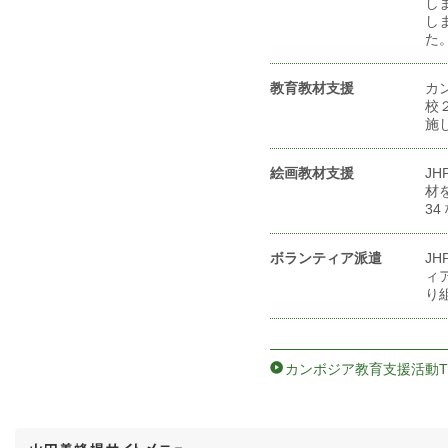
し
し
た
教育教材支援
カ
校
施
絵画教材支援
J
材
3
ボランティア派遣
J
ィ
り
カンボジア教育支援活動T