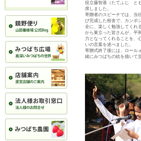
役立藤智基（たてふじ とも
席しました。
寄贈者のスピーチでは、当
び完成した校舎で、カンボ
全に、楽しく勉強してくれ
から巣立った皆さんが、平
力となってくれることを、
いの言葉を述べました。
寄贈式終了後には、ロール
緒にみつばちの絵を描いて