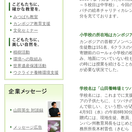
～５校目は中学校）。今回の
バチの絵本チャリティカレンダ
分を充てております。
みつばち教室
カンボジア教育支援
文化セミナー
小学校の所在地はカンボジ
カンボジアの首都プノンペ
生徒数は151名、6クラス
植樹活動
寄贈前のロールォ小学校の校
み、地面についていない柱
環境への取組み
の時には授業を続けること
世界遺産保護活動
が必要な状況でした。
ウクライナ養蜂環境支援
学校名は「山田養蜂場ミツ
学校名には、これまでに支
アの子供たちに、ミツバチ
んで欲しい、という想いが
山田英生 対談録
4月9日（水）の午前8時3
贈式には、現地生徒、教員、
ンバン州教育局長をはじめと
メッセージ広告
務所所長木村晋也（きむら