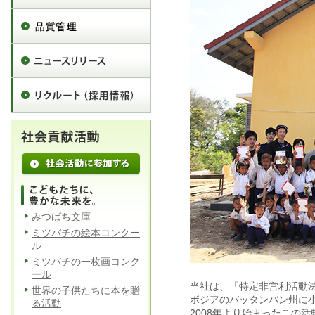
みつばち文庫
ミツバチの絵本コンクー
ル
ミツバチの一枚画コンク
ール
当社は、「特定非営利活動法
世界の子供たちに本を贈
ボジアのバッタンバン州に小
る活動
2008年より始まったこの