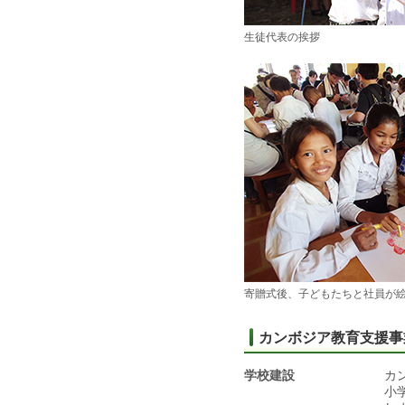
生徒代表の挨拶
寄贈式後、子どもたちと社員が
カンボジア教育支援事
学校建設
カ
小