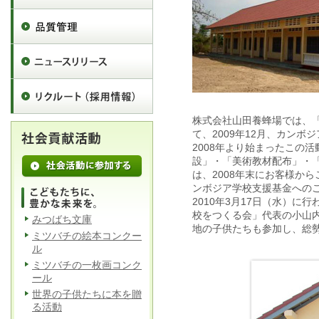
株式会社山田養蜂場では、「
て、2009年12月、カン
2008年より始まったこの
設」・「美術教材配布」・
は、2008年末にお客様か
ンボジア学校支援基金への
2010年3月17日（水）
校をつくる会」代表の小山
みつばち文庫
地の子供たちも参加し、総勢
ミツバチの絵本コンクー
ル
ミツバチの一枚画コンク
ール
世界の子供たちに本を贈
る活動