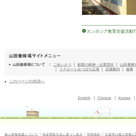
カンボジア教育支援活動T
ごあいさつ
創業の精神・企業理念
山田養蜂
リクルート
みつばち広場
店舗案内
催事
このページの先頭へ
English
Chinese
Korean
個人情報保護について
特定商取引法に基づく表示
利用規約
社員等の個人情報に