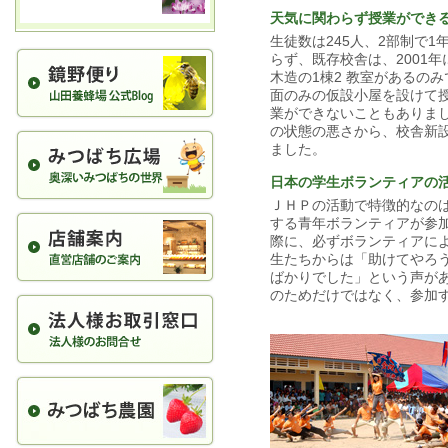
天気に関わらず授業ができ
生徒数は245人、2部制で
らず、既存校舎は、2001
木造の1棟2 教室があるの
面のみの仮設小屋を設けて
業ができないこともありま
の状態の悪さから、校舎新
ました。
日本の学生ボランティアの
ＪＨＰの活動で特徴的なの
する青年ボランティアが参
際に、必ずボランティアに
生たちからは「助けてやろ
ばかりでした」という声が
のためだけではなく、参加