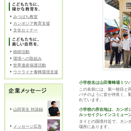
みつばち教室
カンボジア教育支援
文化セミナー
植樹活動
環境への取組み
世界遺産保護活動
ウクライナ養蜂環境支援
小学校名は山田養蜂場ミツ
この名前には、第一校目と
バチのように皆が仲良く、
れています。
山田英生 対談録
小学校の所在地は、カンボ
ルッセイクレインコミュー
タイとの国境付近で、カン
メッセージ広告
場所にあります。