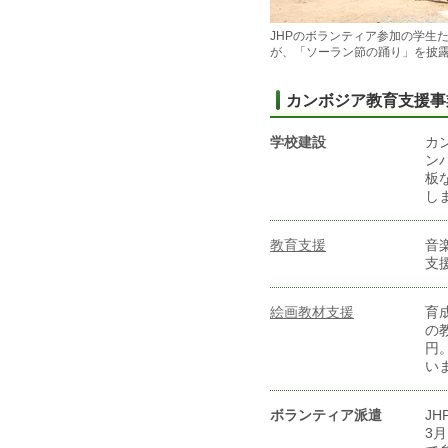
JHPのボランティア参加の学生
が、「ソーラン節の踊り」を披
カンボジア教育支援事
学校建設
カ
ン
板
し
教育支援
音
支
絵画教材支援
育
の
円
い
ボランティア派遣
J
3