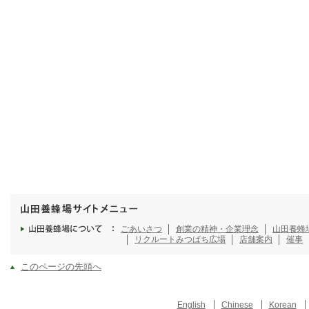
ごあいさつ
創業の精神・企業理念
山田養蜂
リクルート
みつばち広場
店舗案内
催事
このページの先頭へ
English
Chinese
Korean