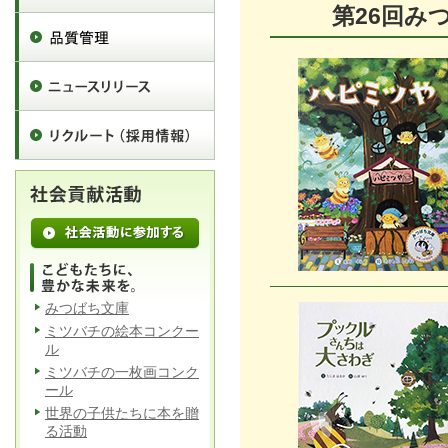
第26回
みつばち文庫
ミツバチの絵本コンクー
ル
ミツバチの一枚画コンク
ール
世界の子供たちに本を贈
る活動