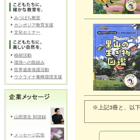
みつばち教室
カンボジア教育支援
文化セミナー
植樹活動
環境への取組み
世界遺産保護活動
ウクライナ養蜂環境支援
※上記3冊と、以
山田英生 対談録
メッセージ広告