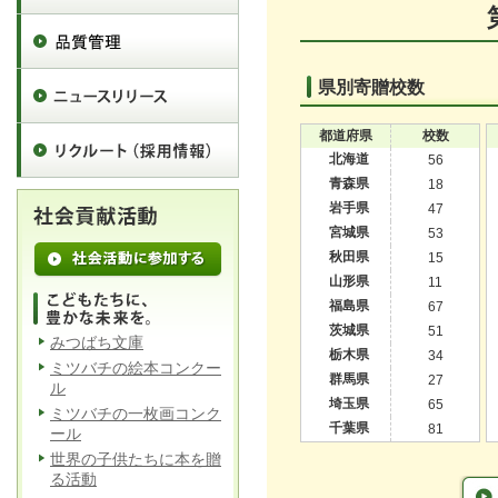
県別寄贈校数
都道府県
校数
北海道
56
青森県
18
岩手県
47
宮城県
53
秋田県
15
山形県
11
福島県
67
茨城県
51
みつばち文庫
栃木県
34
ミツバチの絵本コンクー
群馬県
27
ル
埼玉県
65
ミツバチの一枚画コンク
千葉県
81
ール
世界の子供たちに本を贈
る活動