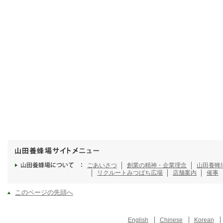
ごあいさつ
創業の精神・企業理念
山田養蜂
リクルート
みつばち広場
店舗案内
催事
このページの先頭へ
English
Chinese
Korean