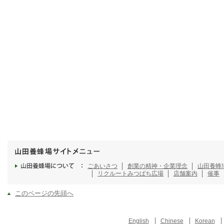
ごあいさつ
創業の精神・企業理念
山田養蜂
リクルート
みつばち広場
店舗案内
催事
このページの先頭へ
English
Chinese
Korean