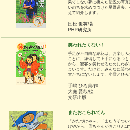
果てしない夢に挑んだ伝説の写真
いのちを求めつづけた星野道夫。
えて紹介します。
国松 俊英/著
PHP研究所
笑われたくない！
手足が不自由な結花は、お楽しみ
ことに。練習して上手になるつも
から、観客を笑わせるためにわざ
まいます。だけど、みんなに笑われ
太たちにないしょで、小雪とひみ
手嶋 ひろ美/作
大庭 賢哉/絵
文研出版
またおこられてん
「かたづけや～」「またうそつい
けやから、母ちゃんがおこりんぼ