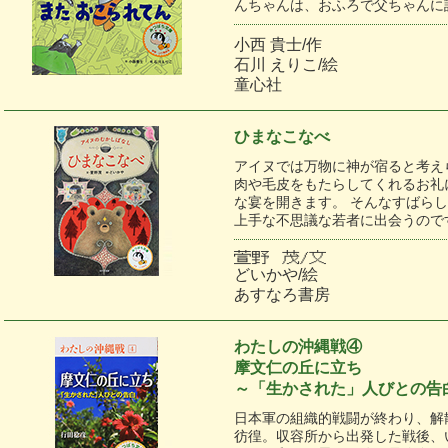
んちゃんは、おふろで父ちゃんに
小西 貴士/作
石川 えりこ/絵
童心社
ひまなこなべ
アイヌでは万物に神が宿ると考え
肉や毛皮をもたらしてくれるお礼
な宴を開きます。 そんなすばら
上手な不思議な若者に出会うので
どいかや/絵
あすなろ書房
わたしの沖縄戦④
摩文仁の丘に立ち
～「生かされた」人びとの告
日本軍の組織的戦闘が終わり、解
彷徨。収容所から出発した戦後、