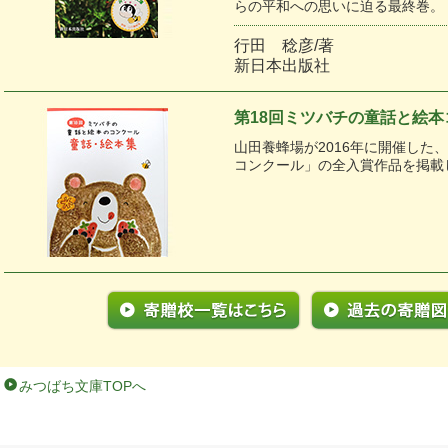
らの平和への思いに迫る最終巻。
行田 稔彦/著
新日本出版社
第18回ミツバチの童話と絵
山田養蜂場が2016年に開催した
コンクール」の全入賞作品を掲載
みつばち文庫TOPへ