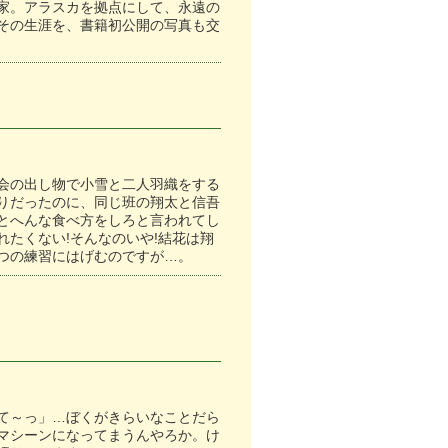
家。アラスカを拠点にして、永遠の
その生涯を、書籍初公開の写真も交
会の出し物で小雪と二人羽織をする
りだったのに、同じ班の翔太と信吾
とへんな食べ方をしろと言われてし
たくない!そんなのいや!結花は翔
つの練習にはげむのですが…。
て～っ」…ぼくがきらいなことだら
マシーンになってまうんやろか。け