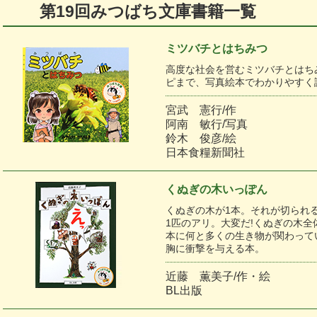
第19回みつばち文庫書籍一覧 1
ミツバチとはちみつ
高度な社会を営むミツバチとはち
ピまで、写真絵本でわかりやすく
宮武 憲行/作
阿南 敏行/写真
鈴木 俊彦/絵
日本食糧新聞社
くぬぎの木いっぽん
くぬぎの木が1本。それが切られ
1匹のアリ。大変だ!くぬぎの木全
本に何と多くの生き物が関わって
胸に衝撃を与える本。
近藤 薫美子/作・絵
BL出版