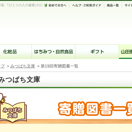
場。｢ひとりの人の健康｣のた
。
ップ
>
みつばち文庫
>
第19回寄贈図書一覧
みつばち文庫