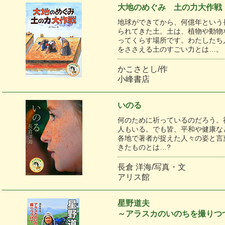
大地のめぐみ 土の力大作戦
地球ができてから、何億年という
られてきた土。土は、植物や動物
ってくらす場所です。わたしたち
をささえる土のすごい力とは…。
かこさとし/作
小峰書店
いのる
何のために祈っているのだろう。
人もいる。でも皆、平和や健康な
各地で著者が捉えた人々の姿と言
きたものとは…?
長倉 洋海/写真・文
アリス館
星野道夫
～アラスカのいのちを撮りつ