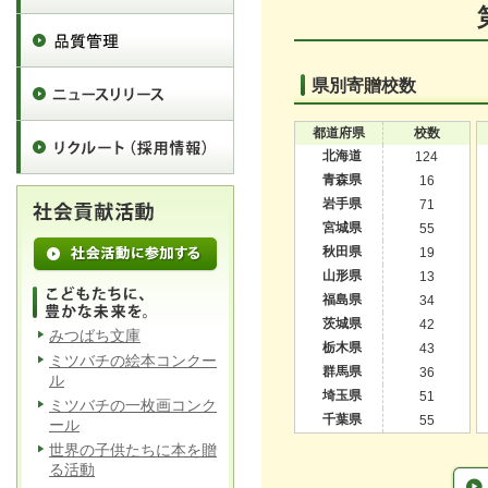
県別寄贈校数
都道府県
校数
北海道
124
青森県
16
岩手県
71
宮城県
55
秋田県
19
山形県
13
福島県
34
茨城県
42
みつばち文庫
栃木県
43
ミツバチの絵本コンクー
群馬県
36
ル
埼玉県
51
ミツバチの一枚画コンク
千葉県
55
ール
世界の子供たちに本を贈
る活動