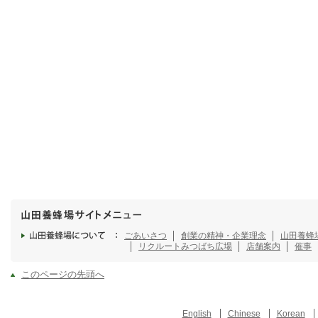
ごあいさつ
創業の精神・企業理念
山田養蜂
リクルート
みつばち広場
店舗案内
催事
このページの先頭へ
English
Chinese
Korean