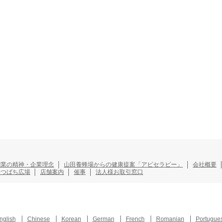
創業の精神・企業理念
山田養蜂場からの健康提案「アピセラピー」
会社概要
みつばち広場
店舗案内
催事
法人様お取引窓口
nglish
Chinese
Korean
German
French
Romanian
Portugue