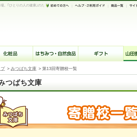
場。｢ひとりの人の健康｣のた
。
ップ
>
みつばち文庫
>
第13回寄贈校一覧
みつばち文庫