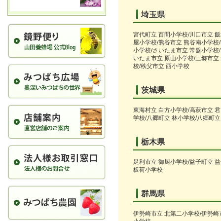
埼玉県
宮代町立 百間小学校/川口市立 
屋小学校/熊谷市立 熊谷南小学校
小学校/さいたま市立 常盤小学校
いたま市立 原山小学校/三郷市立
校/秩父市立 西小学校
茨城県
東海村立 白方小学校/高萩市立 君
学校/八郷町立 林小学校/八郷町立
栃木県
足利市立 御厨小学校/益子町立 
板荷小学校
群馬県
伊勢崎市立 北第二小学校/伊勢崎