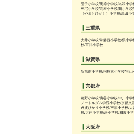
荒子小学校/明徳小学校/名和小学
三宅小学校/高座小学校/陶小学校
（やまとひがし）小学校/黒田小
三重県
大井小学校/常磐西小学校/県小学
校/宮川小学校
滋賀県
新旭南小学校/桐原東小学校/岡山
京都府
葛野小学校/境谷小学校/中川小学
ノートルダム学院小学校/京都文教
丹波ひかり小学校/吉原小学校/大
校/大住小学校/薪小学校/和束小
大阪府