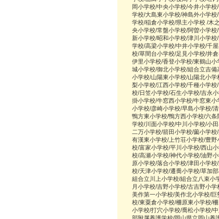
岡小学校/中央小学校/今井小学校
学校/大島東小学校/神島外小学校
学校/稲倉小学校/県主小学校 /木
央小学校/常盤小学校/阿曽小学校
新小学校/昭和小学校/津川小学校/
学校/高梁小学校/中井小学校/千屋
校/草間台小学校/足見小学校/井倉
伊里小学校/香登小学校/東鶴山小
城小学校/御北小学校/組合立吉備
小学校/山陽東小学校/山陽北小学
梨小学校/江西小学校/千種小学校
校/日笠小学校/石生小学校/吉永小
掛小学校/牛窓西小学校/牛窓東小
小学校/彦崎小学校/早島小学校/
鴨方東小学校/鴨方西小学校/六条
学校/川面小学校/中川小学校/小田
二万小学校/箭田小学校/薗小学校
有漢東小学校/上竹荘小学校/豊野
校/富家小学校/平川小学校/西山
校/高瀬小学校/神代小学校/油野小
原小学校/落合小学校/津田小学校
校/天津小学校/遷喬小学校/草加部
組合立川上小学校/組合立八束小学
月小学校/吉野小学校/古吉野小学
美作第一小学校/美作北小学校/巨
校/東粟倉小学校/柵原東小学校/
小学校/打穴小学校/喬松小学校/
部附属養護学校/岡山県立岡山養