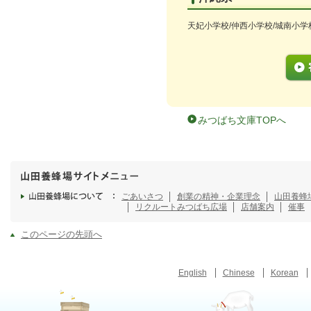
天妃小学校/仲西小学校/城南小学
みつばち文庫TOPへ
ごあいさつ
創業の精神・企業理念
山田養蜂
リクルート
みつばち広場
店舗案内
催事
このページの先頭へ
English
Chinese
Korean