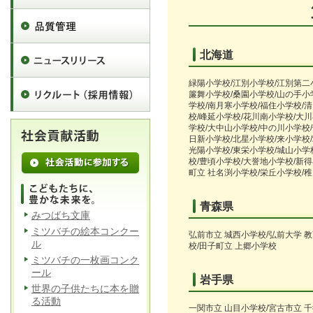
北海道
緑陽小学校/江別小学校/江別第二
簾舞小学校/桑園小学校/山の手小
学校/南月寒小学校/福住小学校/
校/峰延小学校/花川南小学校/大
学校/大中山小学校/中の川小学校
日新小学校/北星小学校/来小学校
光陽小学校/東栄小学校/城山小学
校/豊頃小学校/大誉地小学校/新得
町立 社名渕小学校/栄丘小学校/
青森県
みつばち文庫
ミツバチの絵本コンクー
弘前市立 城西小学校/弘前大学 
ル
校/田子町立 上郷小学校
ミツバチの一枚画コンク
ール
岩手県
世界の子供たちに本を贈
る活動
一関市立 山目小学校/宮古市立 