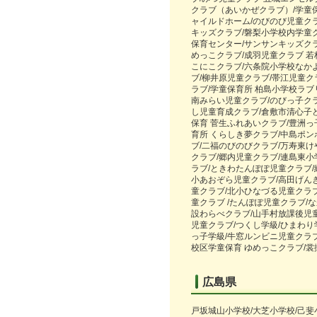
クラブ（あいかぜクラブ）/学童保
ャイルドホーム/のびのび児童クラ
キッズクラブ/磐梨小学校内学童ク
保育センター/サンサンキッズクラ
めっこクラブ/成羽児童クラブ 若
こにこクラブ/六条院小学校なか
ブ/柳井原児童クラブ/帯江児童
ラブ/学童保育所 柏島小学校ラブ
南みらい児童クラブ/のびっ子ク
し児童育成クラブ/倉敷市清心子
保育 菅生ふれあいクラブ/豊洲っ
育所 くらしき夢クラブ/中島ポ
ブ/二福のびのびクラブ/万寿東け
クラブ/郷内児童クラブ/連島東小
ラブ/ときわたんぽぽ児童クラブ
小あおぞら児童クラブ/高田げん
童クラブ/北小ひなづる児童クラ
童クラブ /たんぽぽ児童クラブ/
設わらべクラブ/山手村放課後児
児童クラブ/つくし学級/ひまわり
っ子学級/牛窓ルンビニ児童クラ
校区学童保育 ゆめっこクラブ/裳
広島県
戸坂城山小学校/大芝小学校/己斐