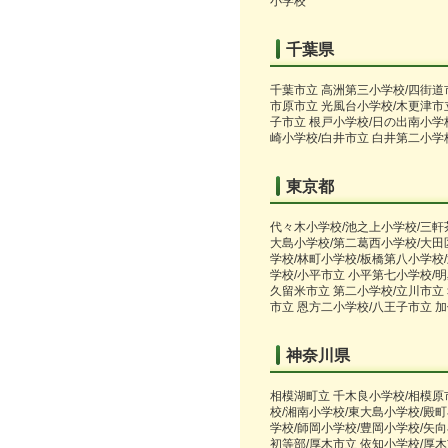
小学校
千葉県
千葉市立 高洲第三小学校/四街道
市原市立 光風台小学校/木更津市
子市立 根戸小学校/日の出南小学
崎小学校/白井市立 白井第二小学
東京都
代々木小学校/池之上小学校/三軒
大島小学校/第二葛西小学校/大田
学校/林町小学校/板橋第八小学校
学校/小平市立 小平第七小学校/明
久留米市立 第二小学校/立川市立
市立 恩方二小学校/八王子市立 
神奈川県
相模湖町立 千木良小学校/相模原
校/湘南小学校/東大島小学校/殿
学校/師岡小学校/豊岡小学校/矢
初等部/厚木市立 依知小学校/厚木