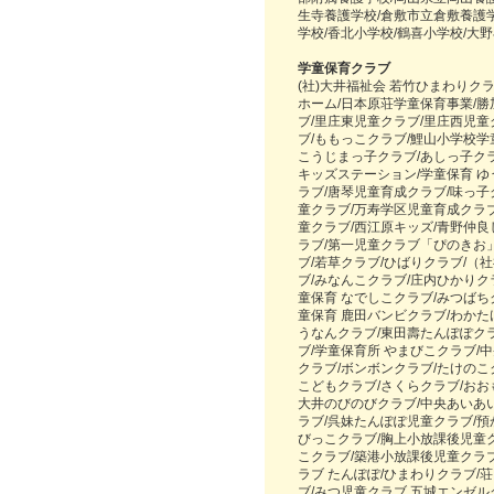
生寺養護学校/倉敷市立倉敷養護
学校/香北小学校/鶴喜小学校/大
学童保育クラブ
(社)大井福祉会 若竹ひまわりク
ホーム/日本原荘学童保育事業/
ブ/里庄東児童クラブ/里庄西児童
ブ/ももっこクラブ/鯉山小学校学
こうじまっ子クラブ/あしっ子クラ
キッズステーション/学童保育 ゆ
ラブ/唐琴児童育成クラブ/味っ子
童クラブ/万寿学区児童育成クラ
童クラブ/西江原キッズ/青野仲良
ラブ/第一児童クラブ「ぴのきお」
ブ/若草クラブ/ひばりクラブ/（
ブ/みなんこクラブ/庄内ひかりク
童保育 なでしこクラブ/みつばち
童保育 鹿田バンビクラブ/わかた
うなんクラブ/東田壽たんぽぽクラ
ブ/学童保育所 やまびこクラブ/
クラブ/ボンボンクラブ/たけのこ
こどもクラブ/さくらクラブ/おお
大井のびのびクラブ/中央あいあ
ラブ/呉妹たんぽぽ児童クラブ/
びっこクラブ/胸上小放課後児童ク
こクラブ/築港小放課後児童クラブ
ラブ たんぽぽ/ひまわりクラブ/
ブ/みつ児童クラブ 五城エンゼル