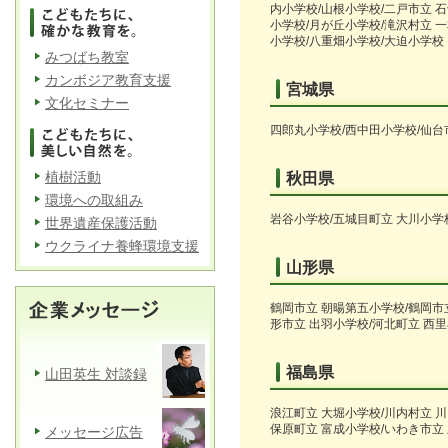
内小学校/山根小学校/二戸市立 
小学校/月が丘小学校/滝沢村立 
小学校/八重畑小学校/大迫小学校
みつばち教室
カンボジア教育支援
宮城県
文化セミナー
四郎丸小学校/西中田小学校/仙台
植樹活動
秋田県
環境への取組み
岩谷小学校/五城目町立 大川小学
世界遺産保護活動
ウクライナ養蜂環境支援
山形県
鶴岡市立 朝暘第五小学校/鶴岡市
形市立 出羽小学校/河北町立 西
福島県
山田英生 対談録
浪江町立 大堀小学校/川内村立 
保原町立 富成小学校/いわき市立
メッセージ広告