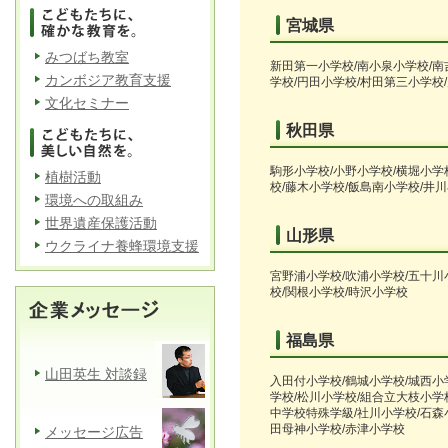
宮城県
みつばち教室
新田第一小学校/南小泉小学校/南
カンボジア教育支援
学校/円田小学校/村田第三小学校
文化セミナー
秋田県
駒形小学校/小野小学校/横堀小学
植樹活動
校/藤木小学校/飯島南小学校/井
環境への取組み
世界遺産保護活動
山形県
ウクライナ養蜂環境支援
宮野浦小学校/吹浦小学校/五十川
校/関根小学校/時沢小学校
福島県
山田英生 対談録
入田付小学校/鶴城小学校/城西小
学校/松川小学校/組合立大枝小学校
中学校特殊学級/社川小学校/石森
田母神小学校/赤津小学校
メッセージ広告