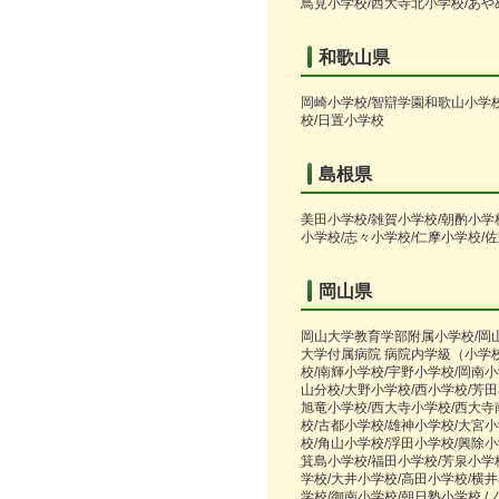
鳥見小学校/西大寺北小学校/あや
和歌山県
岡崎小学校/智辯学園和歌山小学校
校/日置小学校
島根県
美田小学校/雑賀小学校/朝酌小学
小学校/志々小学校/仁摩小学校/
岡山県
岡山大学教育学部附属小学校/岡山
大学付属病院 病院内学級（小学校
校/南輝小学校/宇野小学校/岡南
山分校/大野小学校/西小学校/芳田
旭竜小学校/西大寺小学校/西大寺
校/古都小学校/雄神小学校/大宮
校/角山小学校/浮田小学校/興除
箕島小学校/福田小学校/芳泉小学
学校/大井小学校/高田小学校/横
学校/御南小学校/朝日塾小学校 