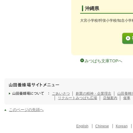
沖縄県
大宮小学校/狩俣小学校/知念小学
みつばち文庫TOPへ
ごあいさつ
創業の精神・企業理念
山田養蜂
リクルート
みつばち広場
店舗案内
催事
このページの先頭へ
English
Chinese
Korean