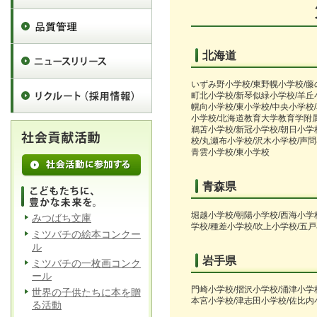
北海道
いずみ野小学校/東野幌小学校/藤
町北小学校/新琴似緑小学校/羊丘
幌向小学校/東小学校/中央小学校/
小学校/北海道教育大学教育学附属
鵜苫小学校/新冠小学校/朝日小学
校/丸瀬布小学校/沢木小学校/声問
青雲小学校/東小学校
青森県
堀越小学校/朝陽小学校/西海小学
みつばち文庫
学校/種差小学校/吹上小学校/五
ミツバチの絵本コンクー
ル
岩手県
ミツバチの一枚画コンク
ール
門崎小学校/摺沢小学校/涌津小学
世界の子供たちに本を贈
本宮小学校/津志田小学校/佐比内
る活動