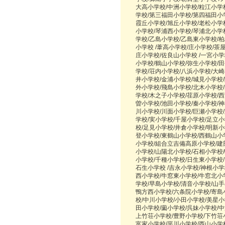
大高小学校/中洲小学校/粒江小学
学校/第三福田小学校/第四福田小
霞丘小学校/旭丘小学校/老松小学
小学校/琴浦西小学校/琴浦北小学
学校/乙島小学校/乙島東小学校/
小学校 /葦高小学校/庄小学校/茶
庄小学校/佐良山小学校 /一宮小学
小学校/鶴山小学校/弥生小学校/田
学校/荘内小学校/八浜小学校/大
井小学校/金浦小学校/城見小学校/
外小学校/飛島小学校/北木小学校
学校/木之子小学校/荏原小学校/西
曽小学校/池田小学校/秦小学校/
川小学校/川面小学校/巨瀬小学校
学校/実小学校/千屋小学校/足立
校/足見小学校/井倉小学校/明新小
登小学校/東鶴山小学校/西鶴山小
小学校/組合立吉備高原小学校/建
小学校/山陽北小学校/石相小学校
小学校/千種小学校/日生東小学校
石生小学校 /吉永小学校/神根小学
西小学校/牛窓東小学校/牛窓北小
学校/早島小学校/清音小学校/山
鴨方西小学校/六条院小学校/寄島
校/中川小学校/小田小学校/美星小
田小学校/薗小学校/呉妹小学校/中
上竹荘小学校/豊野小学校/下竹荘
富家小学校/平川小学校/西山小学