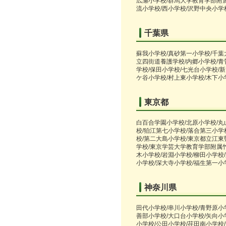
広瀬小学校/群馬大学教育学部附属
流小学校/西小学校/沢野中央小学
千葉県
蘇我小学校/真砂第一小学校/千葉
立四街道養護学校/内郷小学校/青
学校/保田小学校/七光台小学校/新
ケ谷小学校/村上東小学校/木下小
東京都
白百合学園小学校/北原小学校/丸
校/狛江第七小学校/落合第三小学
校/第二大島小学校/東京都立江東
学校/東京学芸大学教育学部附属竹
木小学校/岩淵小学校/柳田小学校
小学校/深大寺小学校/福生第一小
神奈川県
田代小学校/串川小学校/青野原小
善部小学校/大口台小学校/矢向小
小学校/公田小学校/荏田南小学校