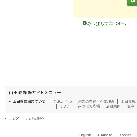
みつばち文庫TOPへ
ごあいさつ
創業の精神・企業理念
山田養蜂
リクルート
みつばち広場
店舗案内
催事
このページの先頭へ
English
Chinese
Korean