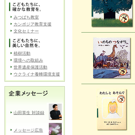
みつばち教室
カンボジア教育支援
文化セミナー
植樹活動
環境への取組み
世界遺産保護活動
ウクライナ養蜂環境支援
山田英生 対談録
メッセージ広告