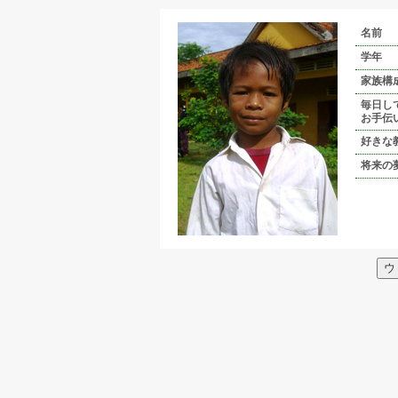
名前
学年
家族構
毎日し
お手伝
好きな
将来の